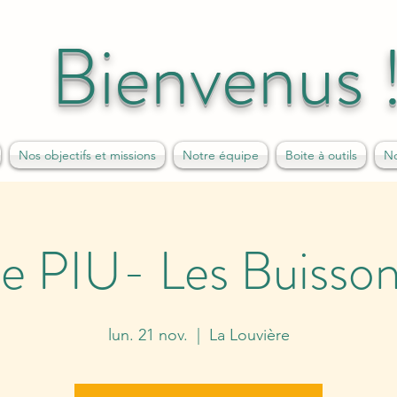
Bienvenus 
Nos objectifs et missions
Notre équipe
Boite à outils
No
te PIU- Les Buisso
lun. 21 nov.
  |  
La Louvière