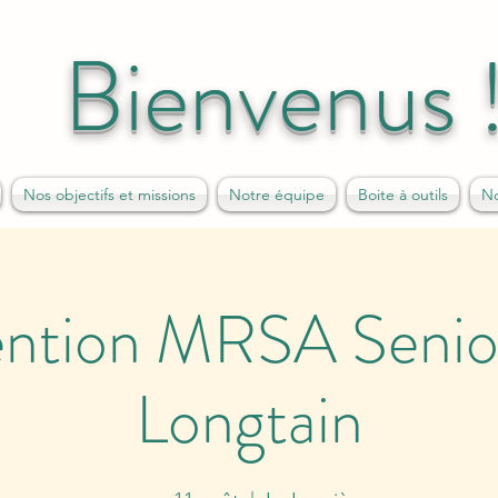
Bienvenus 
Nos objectifs et missions
Notre équipe
Boite à outils
No
ention MRSA Senior
Longtain