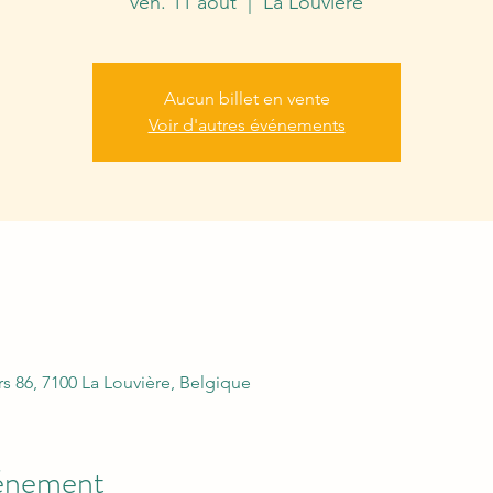
ven. 11 août
  |  
La Louvière
Aucun billet en vente
Voir d'autres événements
rs 86, 7100 La Louvière, Belgique
vénement